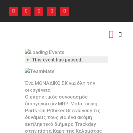
ΑΡΧΙΚΗ
ΠΟΙΟΙ ΕΙΜΑΣΤΕ
ΕΚΔΗΛΩΣΕΙΣ
PHOTO GALLERY
ΕΠΙΚΟΙΝΩΝΙΑ
This event has passed.
Ένα ΜΟΝΑΔΙΚΟ ΣΚ για όλη την
οικογένεια
Ο εκρηκτικός συνδυασμός
διοργανωτών MRP-Moto racing
Parts και PitbikesGr ενώνουν τις
δυνάμεις τους για ένα ακόμη
εκπληκτικό διήμερο Trackday
στην πίστα Καρτ της Καλαμάτας