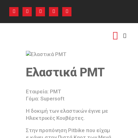
ΑΡΧΙΚΗ
ΠΟΙΟΙ ΕΙΜΑΣΤΕ
ΕΚΔΗΛΩΣΕΙΣ
PHOTO GALLERY
ΕΠΙΚΟΙΝΩΝΙΑ
Ελαστικά PMT
Εταιρεία: PMT
Γόμα: Supersoft
Η δοκιμή των ελαστικών έγινε με
Ηλεκτρικές Κουβέρτες.
Στην προπόνηση Pitbike που είχαμ
ε κάνει στην Πιστά Καρτ των Μεγά