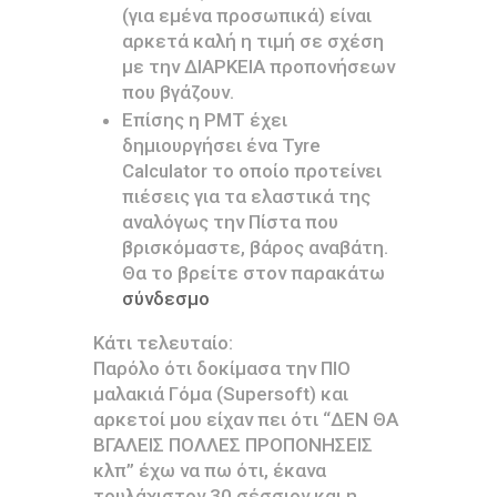
(για εμένα προσωπικά) είναι
αρκετά καλή η τιμή σε σχέση
με την ΔΙΑΡΚΕΙΑ προπονήσεων
που βγάζουν.
Επίσης η PMT έχει
δημιουργήσει ένα Tyre
Calculator το οποίο προτείνει
πιέσεις για τα ελαστικά της
αναλόγως την Πίστα που
βρισκόμαστε, βάρος αναβάτη.
Θα το βρείτε στον παρακάτω
σύνδεσμο
Κάτι τελευταίο:
Παρόλο ότι δοκίμασα την ΠΙΟ
μαλακιά Γόμα (Supersoft) και
αρκετοί μου είχαν πει ότι “ΔΕΝ ΘΑ
ΒΓΑΛΕΙΣ ΠΟΛΛΕΣ ΠΡΟΠΟΝΗΣΕΙΣ
κλπ” έχω να πω ότι, έκανα
τουλάχιστον 30 σέσσιον και η