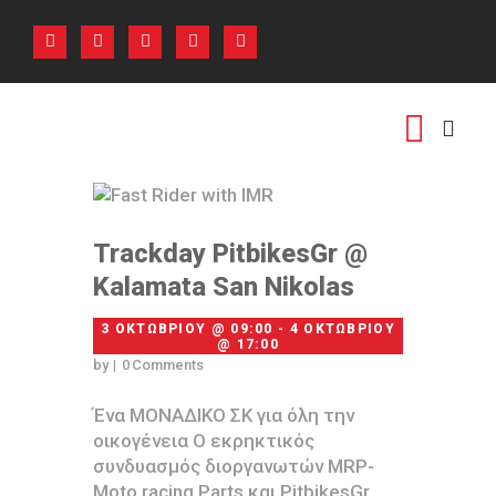
ΑΡΧΙΚΗ
ΠΟΙΟΙ ΕΙΜΑΣΤΕ
ΕΚΔΗΛΩΣΕΙΣ
PHOTO GALLERY
ΕΠΙΚΟΙΝΩΝΙΑ
Trackday PitbikesGr @
Kalamata San Nikolas
3 ΟΚΤΩΒΡΊΟΥ @ 09:00 - 4 ΟΚΤΩΒΡΊΟΥ
@ 17:00
by
0
Comments
Ένα ΜΟΝΑΔΙΚΟ ΣΚ για όλη την
οικογένεια Ο εκρηκτικός
συνδυασμός διοργανωτών MRP-
Moto racing Parts και PitbikesGr