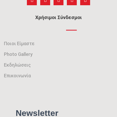
i
o
n
e
Χρήσιμοι Σύνδεσμοι
w
s
N
Ποιοι Είμαστε
a
v
Photo Gallery
i
Εκδηλώσεις
g
Επικοινωνία
a
t
i
o