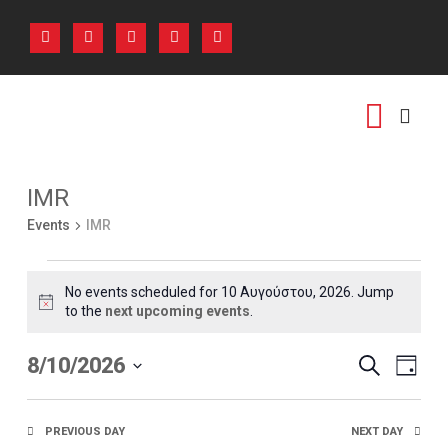
ΑΡΧΙΚΗ
ΠΟΙΟΙ ΕΙΜΑΣΤΕ
ΕΚΔΗΛΩΣΕΙΣ
PHOTO GALLERY
IMR
ΕΠΙΚΟΙΝΩΝΙΑ
Events
IMR
No events scheduled for 10 Αυγούστου, 2026. Jump
N
to the
next upcoming events
.
o
t
E
E
8/10/2026
SEARCH
i
DAY
c
v
v
S
e
e
e
e
PREVIOUS DAY
NEXT DAY
l